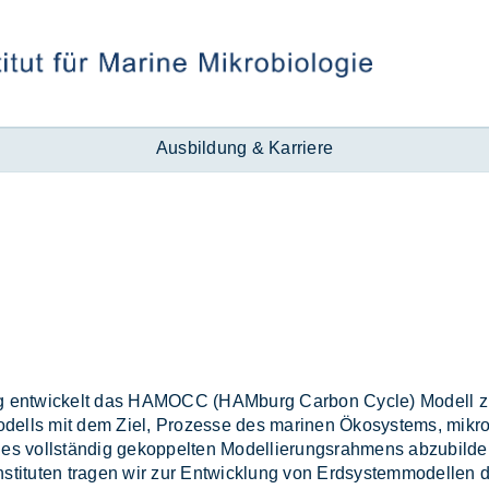
Ausbildung & Karriere
ng ent­wi­ckelt das HA­MOCC (HAM­burg Car­bon Cy­cle) Mo­dell zur 
­dells mit dem Ziel, Pro­zes­se des ma­ri­nen Öko­sys­tems, mi­kro­b
­nes voll­stän­dig ge­kop­pel­ten Mo­del­lie­rungs­rah­mens ab­zu­bil­
n­sti­tu­ten tra­gen wir zur Ent­wick­lung von Erd­sys­tem­mo­del­l