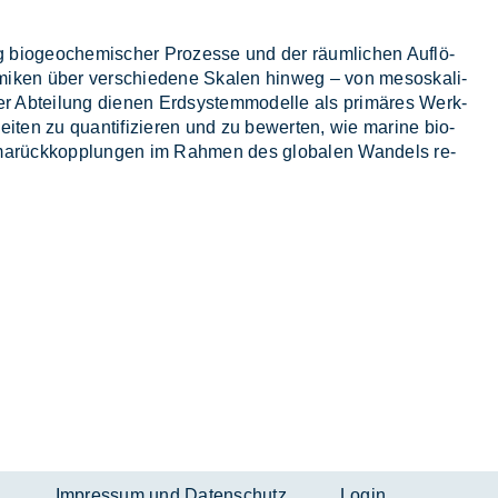
g bio­geo­che­mi­scher Pro­zes­se und der räum­li­chen Auf­lö­
­mi­ken über ver­schie­de­ne Ska­len hin­weg – von me­sos­ka­li­
er Ab­tei­lung die­nen Erd­sys­tem­mo­del­le als pri­mä­res Werk­
ei­ten zu quan­ti­fi­zie­ren und zu be­wer­ten, wie ma­ri­ne bio­
li­marück­kopp­lun­gen im Rah­men des glo­ba­len Wan­dels re­
n
Impressum und Datenschutz
Login