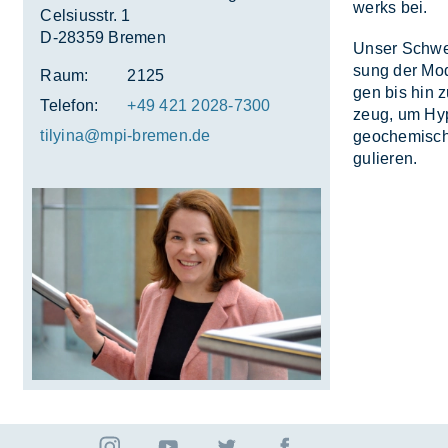
werks bei.
Celsiusstr. 1
D-28359 Bremen
Un­ser Schwer­
sung der Mo­de
Raum:
2125
gen bis hin zu
Telefon:
+49 421 2028-7300
zeug, um Hy­po
ti­ly­ina@mpi-bre­men.de
geo­che­mi­sc
gu­lie­ren.