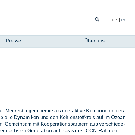
de
|
en
Presse
Über uns
Mee­res­bio­geo­che­mie als in­ter­ak­ti­ve Kom­po­nen­te des
i­el­le Dy­na­mi­ken und den Koh­len­stoff­kreis­lauf im Oze­an
den. Ge­mein­sam mit Ko­ope­ra­ti­ons­part­nern aus ver­schie­de­
en der nächs­ten Ge­ne­ra­ti­on auf Ba­sis des ICON-Rah­men­