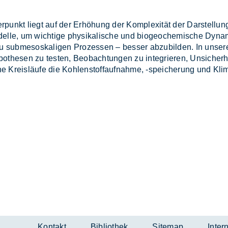
punkt liegt auf der Er­hö­hung der Kom­ple­xi­tät der Dar­stel­lun
l­le, um wich­ti­ge phy­si­ka­li­sche und bio­geo­che­mi­sche Dy­na
 sub­me­sos­ka­li­gen Pro­zes­sen – bes­ser ab­zu­bil­den. In un­se­r
­the­sen zu tes­ten, Be­ob­ach­tun­gen zu in­te­grie­ren, Un­si­cher­h
he Kreis­läu­fe die Koh­len­stoff­auf­nah­me, -spei­che­rung und K
Kontakt
Bibliothek
Sitemap
Inter