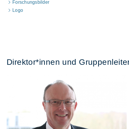
For­schungs­bil­der
Logo
Di­rek­tor*in­nen und Grup­pen­lei­te