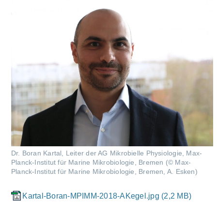
Dr. Boran Kartal, Leiter der AG Mikrobielle Physiologie, Max-
Planck-Institut für Marine Mikrobiologie, Bremen (© Max-
Planck-Institut für Marine Mikrobiologie, Bremen, A. Esken)
Kartal-Boran-MPIMM-2018-AKegel.jpg (2,2 MB)