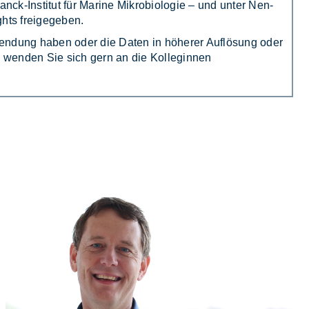
nck-In­sti­tut für Ma­ri­ne Mi­kro­bio­lo­gie – und un­ter Nen­
hts frei­ge­ge­ben.
­dung ha­ben oder die Da­ten in hö­he­rer Auf­lö­sung oder
gen, wen­den Sie sich gern an die Kol­le­gin­nen