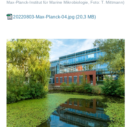
Max-Planck-Institut für Marine Mikrobiologie, Foto: T. Mittmann)
20220803-Max-Planck-04.jpg (20,3 MB)