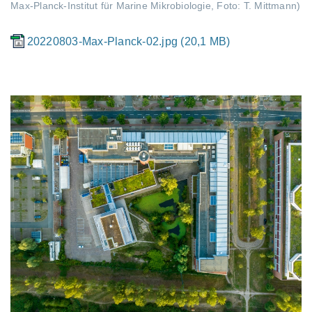
Max-Planck-Institut für Marine Mikrobiologie, Foto: T. Mittmann)
20220803-Max-Planck-02.jpg (20,1 MB)