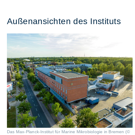
Au­ßen­an­sich­ten des In­sti­tuts
Das Max-Planck-Institut für Marine Mikrobiologie in Bremen (©