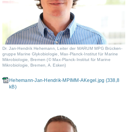
Dr. Jan-Hendrik Hehemann, Leiter der MARUM MPG Brü­cken­
grup­pe Ma­ri­ne Gly­ko­bio­lo­gie, Max-Planck-Institut für Marine
Mikrobiologie, Bremen (© Max-Planck-Institut für Marine
Mikrobiologie, Bremen, A. Esken)
Hehemann-Jan-Hendrik-MPIMM-AKegel.jpg (338,8
kB)