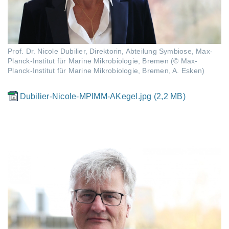
Prof. Dr. Nicole Dubilier, Direktorin, Abteilung Symbiose, Max-
Planck-Institut für Marine Mikrobiologie, Bremen (© Max-
Planck-Institut für Marine Mikrobiologie, Bremen, A. Esken)
Dubilier-Nicole-MPIMM-AKegel.jpg (2,2 MB)