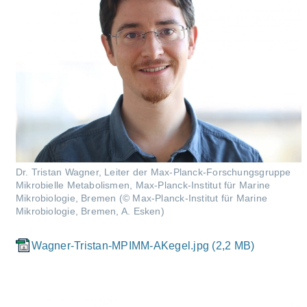
Dr. Tristan Wagner, Leiter der Max-Planck-For­schungs­grup­pe
Mi­kro­bi­el­le Me­ta­bo­lis­men, Max-Planck-Institut für Marine
Mikrobiologie, Bremen (© Max-Planck-Institut für Marine
Mikrobiologie, Bremen, A. Esken)
Wagner-Tristan-MPIMM-AKegel.jpg (2,2 MB)