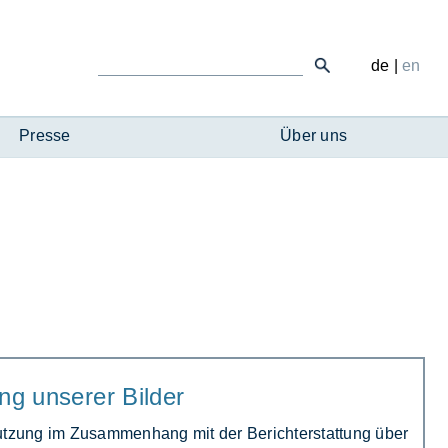
de
|
en
Presse
Über uns
ng unserer Bilder
­zung im Zu­sam­men­hang mit der Be­richt­er­stat­tung über