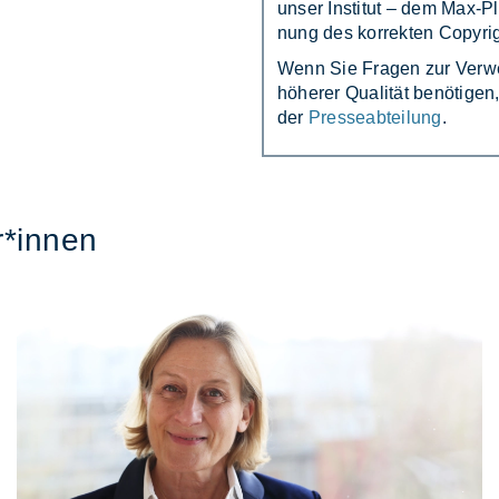
un­ser In­sti­tut – dem Max-Pla
nung des kor­rek­ten Co­py­rig
Wenn Sie Fra­gen zur Ver­wen
hö­he­rer Qua­li­tät be­nö­ti­
der
Presseabteilung
.
r*in­nen