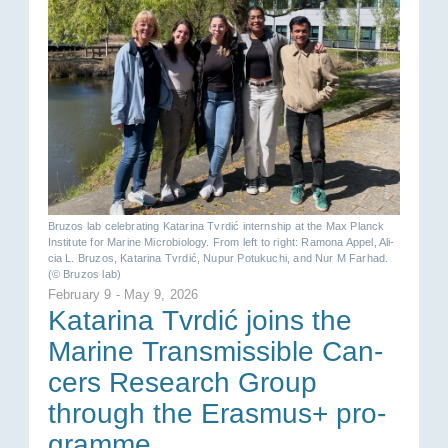
Bru­zos lab ce­le­bra­ting Ka­ta­ri­na Tvr­dić in­ternship at the Max Planck
In­sti­tu­te for Ma­ri­ne Mi­cro­bio­lo­gy. From left to right: Ra­mo­na Ap­pel, Ali­
cia L. Bru­zos, Ka­ta­ri­na Tvr­dić, Nupur Pot­u­ku­chi, and Nur M Far­had.
(© Bru­zos lab)
Fe­bru­ary 9 - May 9, 2026
Ka­ta­ri­na Tvr­dić joins the
Ma­ri­ne Trans­mis­si­ble Can­
cers Re­se­arch Group
through the Eras­mus+ pro­
gram­me