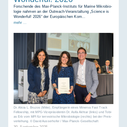
For­schen­de des Max-Planck-In­sti­tuts für Ma­ri­ne Mi­kro­bio­
lo­gie nah­men an der Ou­t­reach-Ver­an­stal­tung „Sci­ence is
Won­der­ful! 2026“ der Eu­ro­päi­schen Kom...
mehr ...
Dr. Ali­cia L. Bru­zos (Mit­te), Emp­fän­ge­rin ei­nes Mi­ner­va Fast Track
Fel­lowship, mit MPG-Vi­ze­prä­si­den­tin Dr. Asi­fa Akhtar (links) und To­bi­
as Erb vom MPI für ter­res­tri­sche Mi­kro­bio­lo­gie (rechts) bei der Preis­
ver­lei­hung. © Da­vid Aus­ser­ho­fer / Max-Planck-Ge­sell­schaft
30. Sep­tem­ber 2025