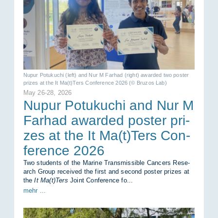
Nupur Pot­u­ku­chi (left) and Nur M Far­had (right) awar­ded two pos­ter
pri­zes at the It Ma(t)Ters Con­fe­rence 2026 (© Bru­zos Lab)
May 26-28, 2026
Nupur Pot­u­ku­chi and Nur M
Far­had awar­ded pos­ter pri­
zes at the It Ma(t)Ters Con­
fe­rence 2026
Two stu­dents of the Ma­ri­ne Trans­mis­si­ble Can­cers Re­se­
arch Group re­cei­ved the first and se­cond pos­ter pri­zes at
the
It Ma(t)Ters
Joint Con­fe­rence fo...
mehr ...