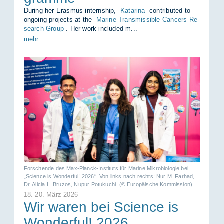
Du­ring her Eras­mus in­ternship,
Ka­ta­ri­na
cont­ri­bu­ted to
on­go­ing pro­jects at the
Ma­ri­ne Trans­mis­si­ble Can­cers Re­
se­arch Group
. Her work in­clu­ded m...
mehr ...
For­schen­de des Max-Planck-In­sti­tuts für Ma­ri­ne Mi­kro­bio­lo­gie bei
„Sci­ence is Won­der­ful! 2026“. Von links nach rechts: Nur M. Far­had,
Dr. Ali­cia L. Bru­zos, Nupur Pot­u­ku­chi. (© Eu­ro­päi­sche Kom­mis­si­on)
18.-20. März 2026
Wir wa­ren bei Sci­ence is
Won­der­ful! 2026