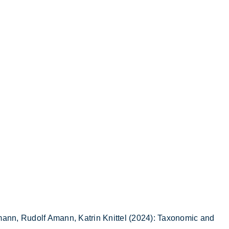
e­mann, Ru­dolf Amann, Kat­rin Knit­tel (2024): Ta­xo­no­mic and