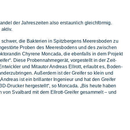
n­del der Jah­res­zei­ten also er­staun­lich gleich­för­mig.
ak­tiv.
schwer, die Bak­te­ri­en in Spitz­ber­gens Mee­res­bo­den zu
un­ge­stör­te Pro­ben des Mee­res­bo­dens und des zwi­schen
k­to­ran­din Chy­re­ne Mon­ca­da, die eben­falls in dem Pro­jekt
i­fer“. Die­se Pro­ben­nah­me­ge­rät, vor­ge­stellt in der Zeit­
wick­ler und Mit­au­tor An­dre­as Ell­rott, er­laubt es, Bo­den­
­der­zu­brin­gen. Au­ßer­dem ist der Grei­fer so klein und
An­dre­as ist ein bril­lan­ter In­ge­nieur und hat den Grei­fer
3D-Dru­cker her­ge­stellt“, so Mon­ca­da. „Bis heu­te ha­ben
von Sval­bard mit dem Ell­rott-Grei­fer ge­sam­melt – und