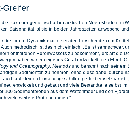
t-Grei­fer
t die Bak­te­ri­en­ge­mein­schaft im ark­ti­schen Mee­res­bo­den im Wa
ken Sai­so­na­li­tät ist sie in bei­den Jah­res­zei­ten an­we­send und 
r die in­ne­re Dy­na­mik mach­te es den For­schen­den um Knit­tel 
n. Auch me­tho­disch ist das nicht ein­fach. „Es ist sehr schwer, 
ern ent­hal­te­nen Po­ren­was­sers zu be­kom­men“, er­klärt die Do
s­we­gen ha­ben wir ein ei­ge­nes Ge­rät ent­wi­ckelt: den Ell­rott-Gre
logy and Oceanography: Methods
und be­nannt nach sei­nem Ent­
n­di­gen Se­di­men­ten zu neh­men, ohne die­se da­bei durch­ein­an
r auch auf klei­nen For­schungs­schif­fen per­fekt ein­setz­bar ist. „
neu ent­wi­ckelt und ge­baut und vie­le Be­stand­tei­le selbst im 
r 100 Se­di­ment­pro­ben aus dem Wat­ten­meer und den Fjor­den 
ch vie­le wei­te­re Pro­ben­nah­men!“