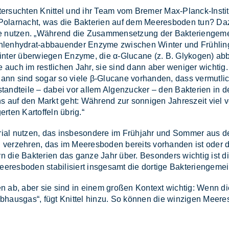
­ter­such­ten Knit­tel und ihr Team vom Bre­mer Max-Planck-In­sti­tut 
d Po­lar­nacht, was die Bak­te­ri­en auf dem Mee­res­bo­den tun?
e­se nut­zen. „Wäh­rend die Zu­sam­men­set­zung der Bak­te­ri­en­ge­
h­len­hy­drat-ab­bau­en­der En­zy­me zwi­schen Win­ter und Früh­ling v
­ter über­wie­gen En­zy­me, die α-Glu­ca­ne (z. B. Gly­ko­gen) ab­bau­
 sie auch im rest­li­chen Jahr, sie sind dann aber we­ni­ger wich­ti
 Dann sind so­gar so vie­le β-Glu­ca­ne vor­han­den, dass ver­mut­li
tand­tei­le – da­bei vor al­lem Al­gen­zu­cker – den Bak­te­ri­en in d
ns auf den Markt geht: Wäh­rend zur son­ni­gen Jah­res­zeit viel ve
­ten Kar­tof­feln üb­rig.“
ri­al nut­zen, das ins­be­son­de­re im Früh­jahr und Som­mer aus der
l ver­zeh­ren, das im Mee­res­bo­den be­reits vor­han­den ist oder d
die Bak­te­ri­en das gan­ze Jahr über. Be­son­ders wich­tig ist die
­res­bo­den sta­bi­li­siert ins­ge­samt die dor­ti­ge Bak­te­ri­en­ge­me
en ab, aber sie sind in ei­nem gro­ßen Kon­text wich­tig: Wenn die 
eib­haus­gas“, fügt Knit­tel hin­zu. So kön­nen die win­zi­gen Mee­r