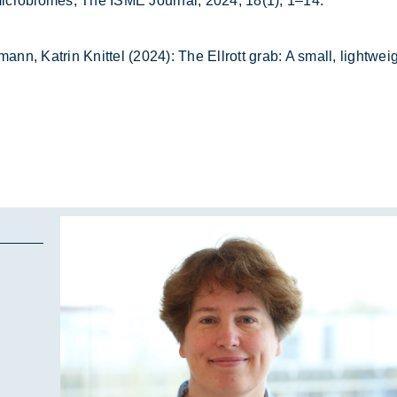
t­hic mi­cro­bio­mes, The ISME Jour­nal, 2024, 18(1), 1–14.
ann, Kat­rin Knit­tel (2024): The Ell­rott grab: A small, light­weig