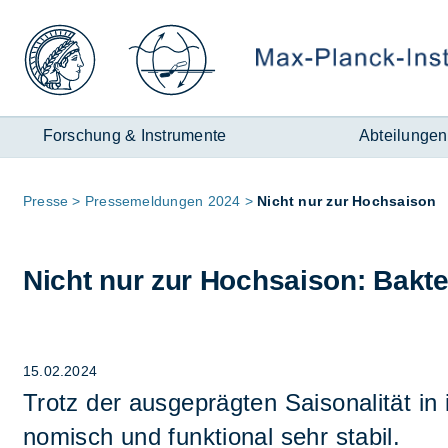
Zum
Inhalt
Forschung & Instrumente
Abteilungen
Seitenpfad:
Pres­se
Pres­se­mel­dun­gen 2024
Nicht nur zur Hoch­sai­son
Nicht nur zur Hoch­sai­son: Bak­te­
15.02.2024
Trotz der aus­ge­präg­ten Sai­so­na­li­tät in
no­misch und funk­tio­nal sehr sta­bil.