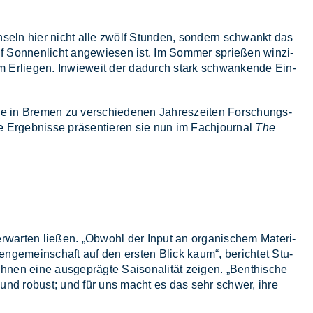
wech­seln hier nicht alle zwölf Stun­den, son­dern schwankt das
auf Son­nen­licht an­ge­wie­sen ist. Im Som­mer sprie­ßen win­zi­
 Er­lie­gen. In­wie­weit der da­durch stark schwan­ken­de Ein­
gie in Bre­men zu ver­schie­de­nen Jah­res­zei­ten For­schungs­
re Er­geb­nis­se prä­sen­tie­ren sie nun im Fach­jour­nal
The
­war­ten lie­ßen. „Ob­wohl der In­put an or­ga­ni­schem Ma­te­ri­
en­ge­mein­schaft auf den ers­ten Blick kaum“, be­rich­tet Stu­
ih­nen eine aus­ge­präg­te Sai­so­na­li­tät zei­gen. „Bent­hi­sche
bil und ro­bust; und für uns macht es das sehr schwer, ihre