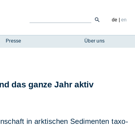
de
|
en
Presse
Über uns
ind das gan­ze Jahr ak­tiv
in­schaft in ark­ti­schen Se­di­men­ten ta­xo­