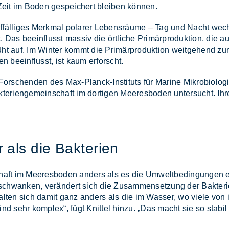
Zeit im Bo­den ge­spei­chert blei­ben kön­nen.
n auf­fäl­li­ges Merk­mal po­la­rer Le­bens­räu­me – Tag und Nacht 
Das be­ein­flusst mas­siv die ört­li­che Pri­mär­pro­duk­ti­on, die 
auf. Im Win­ter kommt die Pri­mär­pro­duk­ti­on weit­ge­hend zum
den be­ein­flusst, ist kaum er­forscht.
r­schen­den des Max-Planck-In­sti­tuts für Ma­ri­ne Mi­kro­bio­lo­
e­ri­en­ge­mein­schaft im dor­ti­gen Mee­res­bo­den un­ter­sucht. Ih
als die Bak­te­ri­en
schaft im Mee­res­bo­den an­ders als es die Um­welt­be­din­gun­gen er
chwan­ken, ver­än­dert sich die Zu­sam­men­set­zung der Bak­te­ri­
er­hal­ten sich da­mit ganz an­ders als die im Was­ser, wo vie­le von 
 sind sehr kom­plex“, fügt Knit­tel hin­zu. „Das macht sie so sta­