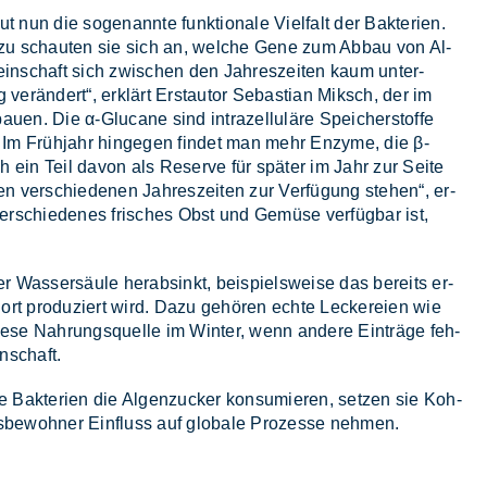
nun die so­ge­nann­te funk­tio­na­le Viel­falt der Bak­te­ri­en.
 Dazu schau­ten sie sich an, wel­che Gene zum Ab­bau von Al­
mein­schaft sich zwi­schen den Jah­res­zei­ten kaum un­ter­
er­än­dert“, er­klärt Er­st­au­tor Se­bas­ti­an Miksch, der im
en. Die α-Glu­ca­ne sind in­tra­zel­lu­lä­re Spei­cher­stof­fe
g. Im Früh­jahr hin­ge­gen fin­det man mehr En­zy­me, die β-
ch ein Teil da­von als Re­ser­ve für spä­ter im Jahr zur Sei­te
en ver­schie­de­nen Jah­res­zei­ten zur Ver­fü­gung ste­hen“, er­
r­schie­de­nes fri­sches Obst und Ge­mü­se ver­füg­bar ist,
 Was­ser­säu­le her­ab­sinkt, bei­spiels­wei­se das be­reits er­
ort pro­du­ziert wird. Dazu ge­hö­ren ech­te Le­cke­rei­en wie
­se Nah­rungs­quel­le im Win­ter, wenn an­de­re Ein­trä­ge feh­
in­schaft.
Bak­te­ri­en die Al­gen­zu­cker kon­su­mie­ren, set­zen sie Koh­
es­be­woh­ner Ein­fluss auf glo­ba­le Pro­zes­se neh­men.