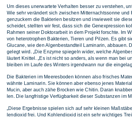
Um die­ses un­er­war­te­te Ver­hal­ten bes­ser zu ver­ste­hen, un
Wie sehr ver­än­dert sich zwi­schen Mit­ter­nachts­son­ne un
gen­zu­ckern die Bak­te­ri­en be­sit­zen und in­wie­weit sie di
schei­det, stell­ten wir fest, dass sich die Ge­n­ex­pres­si­on ko
Rah­men sei­ner Dok­tor­ar­beit in dem Pro­jekt forsch­te. Im Win
von he­te­ro­tro­phen Bak­te­ri­en, Tie­ren und Pil­zen. Es gibt
Glu­ca­ne, wie den Al­gen­be­stand­teil La­mi­na­rin, ab­bau­en.
ge­legt wird. „Die En­zy­me spie­geln wi­der, wel­che Al­gen­be­s
läu­tert Knit­tel. „Es ist nicht so an­ders, als wenn man bei u
blei­ben im Lau­fe des Win­ters ir­gend­wann nur die ein­ge­la­ger
Die Bak­te­ri­en im Mee­res­bo­den kön­nen also fri­sches Ma­te­
wähn­te La­mi­na­rin. Sie kön­nen aber eben­so je­nes Ma­te­ri­a
Mu­cin, aber auch zähe Bro­cken wie Chi­tin. Dar­an knab­bern 
len. Die lang­fris­ti­ge Ver­füg­bar­keit die­ser Sub­stan­zen im Mee
„Die­se Er­geb­nis­se spie­len sich auf sehr klei­nen Maß­stä­b
len­di­oxid frei. Und Koh­len­di­oxid ist ein sehr wich­ti­ges Tr