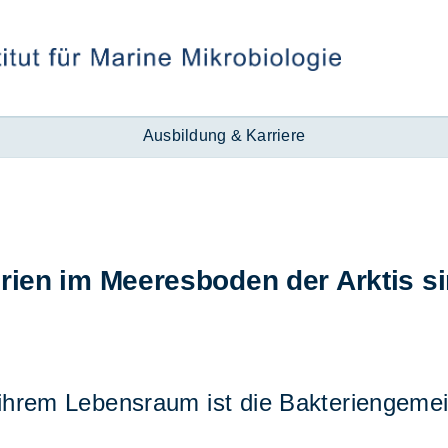
Ausbildung & Karriere
ri­en im Mee­res­bo­den der Ark­tis s
 ih­rem Le­bens­raum ist die Bak­te­ri­en­ge­me