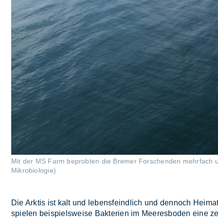
Mit der MS Farm beprobten die Bremer Forschenden mehrfach un
Mikrobiologie)
Die Ark­tis ist kalt und le­bens­feind­lich und den­noch Hei­mat 
spie­len bei­spiels­wei­se Bak­te­ri­en im Mee­res­bo­den eine zen