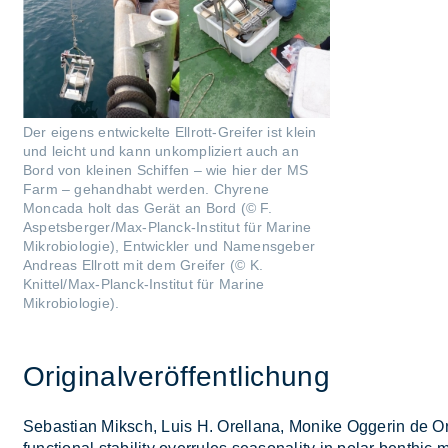
Der eigens entwickelte Ellrott-Greifer ist klein
und leicht und kann unkompliziert auch an
Bord von kleinen Schiffen – wie hier der MS
Farm – gehandhabt werden. Chyrene
Moncada holt das Gerät an Bord (© F.
Aspetsberger/Max-Planck-Institut für Marine
Mikrobiologie), Entwickler und Namensgeber
Andreas Ellrott mit dem Greifer (© K.
Knittel/Max-Planck-Institut für Marine
Mikrobiologie).
Ori­gi­nal­ver­öf­fent­li­chung
Se­bas­ti­an Miksch, Luis H. Orel­la­na, Mo­ni­ke Og­ge­rin de O