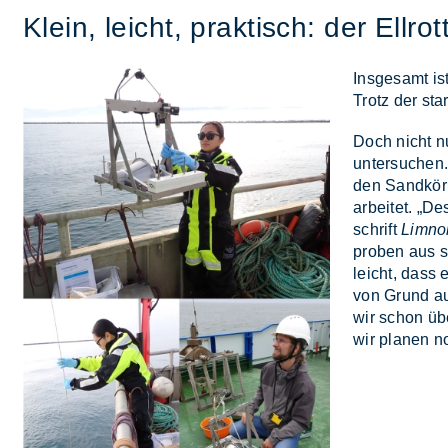
Klein, leicht, prak­tisch: der Ell­rot
Ins­ge­samt is
Trotz der star­
Doch nicht nu
un­ter­su­che
den Sand­kör­n
ar­bei­tet. „De
schrift
Limno
pro­ben aus sa
leicht, dass e
von Grund auf 
wir schon übe
wir pla­nen no