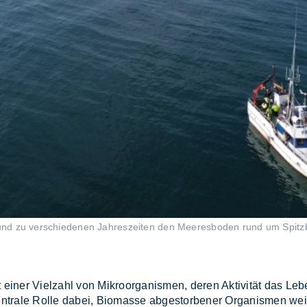
d zu verschiedenen Jahreszeiten den Meeresboden rund um Spitzber
ei­ner Viel­zahl von Mi­kro­or­ga­nis­men, de­ren Ak­ti­vi­tät das L
­tra­le Rol­le da­bei, Bio­mas­se ab­ge­stor­be­ner Or­ga­nis­men wei­