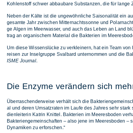
Koh­len­stoff schwer ab­bau­ba­re Sub­stan­zen, die für lan­ge 
Ne­ben der Käl­te ist die un­ge­wöhn­li­che Sai­so­na­li­tät ei
ge­sam­te Jahr zwi­schen Mit­ter­nachts­son­ne und Po­lar­nacht. 
ge Al­gen im Meer­was­ser, und auch das Le­ben an Land blüht 
trag an or­ga­ni­schem Ma­te­ri­al die Bak­te­ri­en im Mee­res­bo­
Um die­se Wis­sens­lü­cke zu ver­klei­nern, hat ein Team von Fo
rei­sen zur In­sel­grup­pe Sval­bard un­ter­nom­men und die Bak­t
ISME Journal
.
Die En­zy­me ver­än­dern sich mehr 
Über­ra­schen­der­wei­se ver­hält sich die Bak­te­ri­en­ge­mein­
al und de­ren Um­satz­ra­ten im Lau­fe des Jah­res sehr stark s
di­en­lei­te­rin Kat­rin Knit­tel. Bak­te­ri­en im Mee­res­bo­den v
Bak­te­ri­en­ge­mein­schaf­ten – also jene im Mee­res­bo­den –
Dy­na­mi­ken zu er­for­schen.“