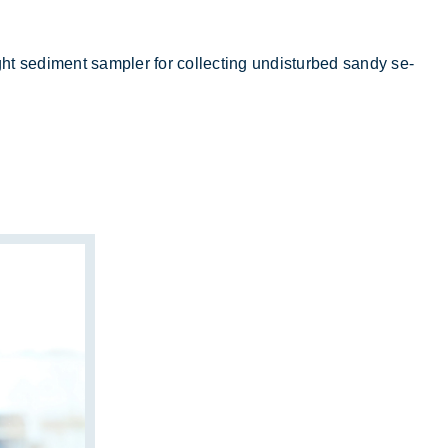
ht se­di­ment sam­pler for collec­ting un­dis­tur­bed san­dy se­