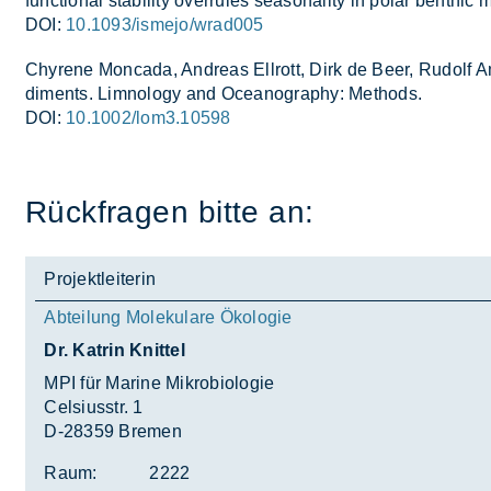
func­tio­nal sta­bi­li­ty over­ru­les sea­so­na­li­ty in po­lar ben
DOI:
10.1093/ismejo/wrad005
Chy­re­ne Mon­ca­da, An­dre­as Ell­rott, Dirk de Beer, Ru­dolf Am
di­ments. Lim­no­lo­gy and Ocea­no­gra­phy: Me­thods.
DOI:
10.1002/lom3.10598
Rück­fra­gen bit­te an:
Projektleiterin
Abteilung Molekulare Ökologie
Dr. Katrin Knittel
MPI für Marine Mikrobiologie
Celsiusstr. 1
D-28359 Bremen
Raum:
2222