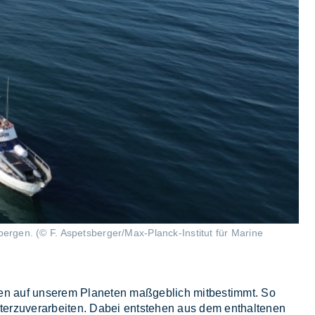
gen. (© F. Aspetsberger/Max-Planck-Institut für Marine
e­ben auf un­se­rem Pla­ne­ten maß­geb­lich mit­be­stimmt. So
ter­zu­ver­ar­bei­ten. Da­bei ent­ste­hen aus dem ent­hal­te­nen