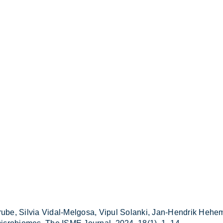
ru­be, Sil­via Vi­dal-Mel­go­sa, Vi­pul So­lan­ki, Jan-Hen­drik Heh