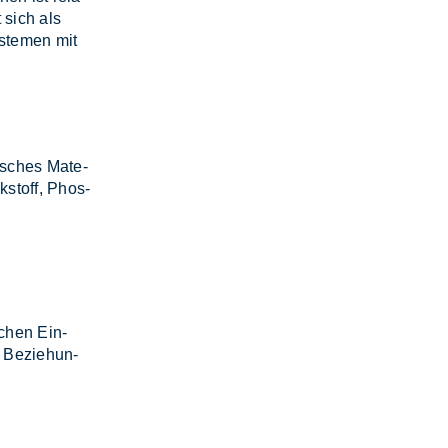
t sich als
s­te­men mit
i­sches Ma­te­
k­stoff, Phos­
l­chen Ein­
 Be­zie­hun­