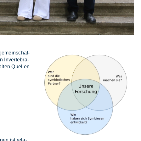
­ge­mein­schaf­
 In­ver­te­bra­
al­ten Quel­len
nen ist re­la­