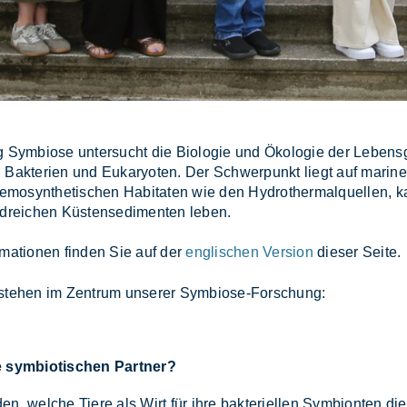
g Sym­bio­se un­ter­sucht die Bio­lo­gie und Öko­lo­gie der Le­bens
Bak­te­ri­en und Eu­ka­ryo­ten. Der Schwer­punkt liegt auf ma­ri­nen
e­mo­syn­the­ti­schen Ha­bi­ta­ten wie den Hydro­ther­mal­quel­len, k
d­rei­chen Küs­ten­sedi­men­ten le­ben.
or­ma­tio­nen fin­den Sie auf der
englischen Version
die­ser Sei­te.
ste­hen im Zen­trum un­se­rer Sym­bio­se-For­schung:
e symbiotischen Partner?
den, wel­che Tie­re als Wirt für ihre bak­te­ri­el­len Sym­bi­on­ten die­