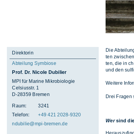
Die Ab­tei­lun
Direktorin
ten zwi­schen 
ten, die in ch
Abteilung Symbiose
und den sul­fi
Prof. Dr. Nicole Dubilier
MPI für Marine Mikrobiologie
Wei­te­re In­f
Celsiusstr. 1
D-28359 Bremen
Drei Fra­gen 
Raum:
3241
Telefon:
+49 421 2028-9320
Wer
sind di
ndu­bi­lie@mpi-bre­men.de
Her­aus­zu­fin­