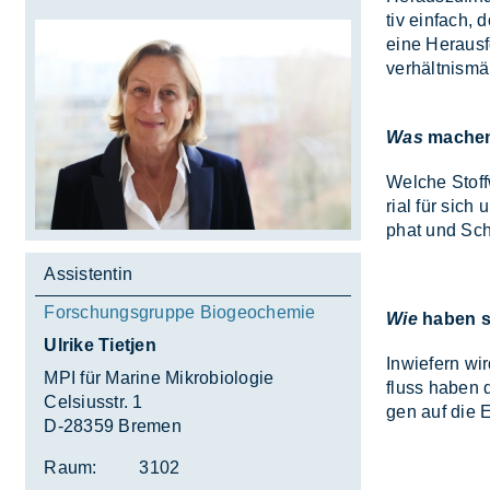
tiv ein­fach, d
eine Her­aus­f
ver­hält­nis­mä­
Was
machen
Wel­che Stoff­
ri­al für sich
phat und Sch
Assistentin
Forschungsgruppe Biogeochemie
Wie
haben s
Ulrike Tietjen
In­wie­fern wi
MPI für Marine Mikrobiologie
fluss ha­ben d
Celsiusstr. 1
gen auf die Ev
D-28359 Bremen
Raum:
3102