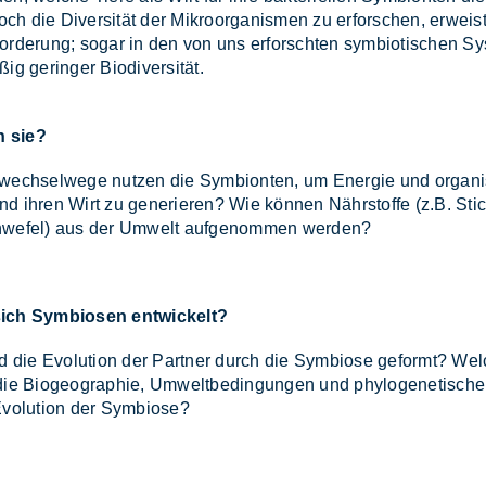
och die Di­ver­si­tät der Mi­kro­or­ga­nis­men zu er­for­schen, er­weis
or­de­rung; so­gar in den von uns er­forsch­ten sym­bio­ti­schen Sy
ßig ge­rin­ger Bio­di­ver­si­tät.
 sie?
wech­sel­we­ge nut­zen die Sym­bi­on­ten, um En­er­gie und or­ga­n
 und ih­ren Wirt zu ge­ne­rie­ren? Wie kön­nen Nähr­stof­fe (z.B. Stic
we­fel) aus der Um­welt auf­ge­nom­men wer­den?
ich Symbiosen entwickelt?
rd die Evo­lu­ti­on der Part­ner durch die Sym­bio­se ge­formt? We
ie Bio­geo­gra­phie, Um­welt­be­din­gun­gen und phy­lo­ge­ne­ti­sche
o­lu­ti­on der Sym­bio­se?