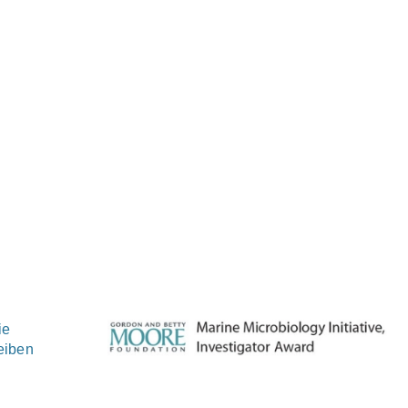
ie
eiben